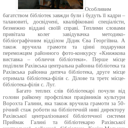
Особливим
багатством бібліотек завжди були і будуть її кадри –
талановиті, досвідчені, кваліфіковані спеціалісти,
безмежно віддані своїй справі. Теплими словами
привітала колег завідувачка методико-
бібліографічним відділом Дідик Єва Георгіївна. А
також вручила грамоти та цінні подарунки
переможцям районного фото-конкурсу «Книжкова
виставка – обличчя бібліотеки». Перше місце
поділили Рахівська центральна районна бібліотека та
Рахівська районна дитяча бібліотека, друге місце
отримала бібліотека-філія с. Ділове та третє місце-
бібліотека-філія с. Луг.
Багато теплих слів бібліотекарі почули від
голови райкому профспілки працівників культури
Ворохта Галини, яка також вручила грамоти за 50-
річний стаж роботи на бібліотечній ниві директору
Рахівської централізованої бібліотечної системи
Приймак Галині та бібліотекарю Рахівської