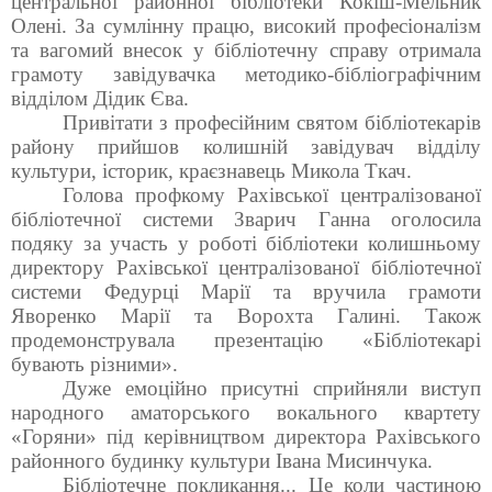
центральної районної бібліотеки
Кокіш-Мельник
Олені. За сумлінну працю, високий професіоналізм
та вагомий внесок у бібліотечну справу отримала
грамоту
завідувачка методико-бібліографічним
відділом
Дідик Єва.
Привітати з професійним святом бібліотекарів
району прийшов колишній завідувач відділу
культури, історик, краєзнавець Микола Ткач.
Голова профкому Рахівської централізованої
бібліотечної системи Зварич Ганна оголосила
подяку за участь у роботі бібліотеки колишньому
директору Рахівської централізованої бібліотечної
системи Федурці Марії та вручила грамоти
Яворенко Марії та Ворохта Галині. Також
продемонструвала презентацію «Бібліотекарі
бувають різними».
Дуже емоційно присутні сприйняли виступ
народного
аматорського вокального квартету
«Горяни» під керівництвом директора Рахівського
районного будинку культури Івана Мисинчука.
Бібліотечне покликання... Це коли частиною