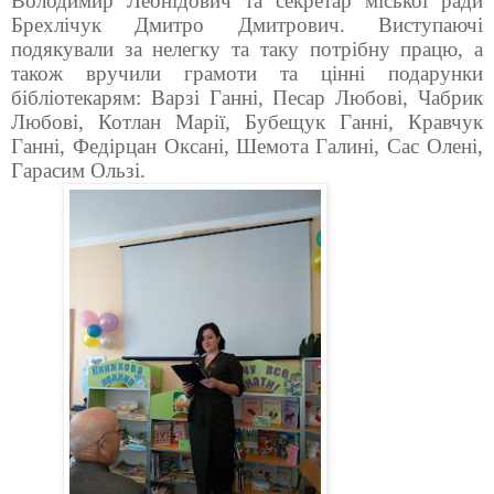
Володимир Леонідович та секретар міської ради
Брехлічук Дмитро Дмитрович. Виступаючі
подякували за нелегку та таку потрібну працю, а
також вручили грамоти та цінні подарунки
бібліотекарям: Варзі Ганні, Песар Любові, Чабрик
Любові, Котлан Марії, Бубещук Ганні, Кравчук
Ганні, Федірцан Оксані, Шемота Галині, Сас Олені,
Гарасим Ользі.