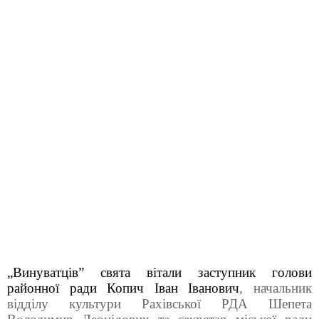
„Винуватців” свята вітали заступник голови
районної ради Копич Іван Іванович
, начальник
відділу культури Рахівської РДА Шепета