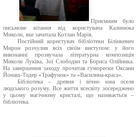
Приємним було
письмове вітання від користувача Калинюка
Миколи, яке зачитала Котлан Марія.
Постійний користувач бібліотеки Білінкевич
Мирон
розчулив всіх своїм виступом: у його
виконанні прозвучала літературна композиція
Миколи Луківа, Зої Слободян та Бориса Олійника.
На завершення заходу прочитав гуморески Оксани
Йонаш-Тодер «Трафунок» та «Василина-краса».
Бібліотека – древня і вічно юна оселя
людського розуму. Все життя всесвіту зосереджено
у цьому магічному кристалі, що називається –
бібліотека.